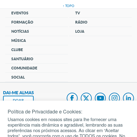
↑ TOPO
EVENTOS
TV
FORMAÇÃO
RÁDIO
NOTÍCIAS
LOJA
MÚSICA
CLUBE
SANTUÁRIO
COMUNIDADE
SOCIAL
DAI-ME ALMAS
DOAR
Política de Privacidade e Cookies:
Fundação João Paulo II
Usamos cookies em nossos sites para lhe fornecer uma
experiência mais dinâmica e agradável, lembrando as suas
Pedido de Oração
preferências nos próximos acessos. Ao clicar em “Aceitar
todos”, você concorda com o uso de TODOS os cookies. No