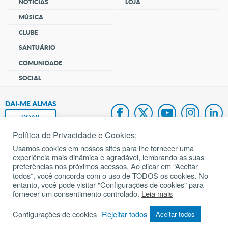
NOTÍCIAS
LOJA
MÚSICA
CLUBE
SANTUÁRIO
COMUNIDADE
SOCIAL
DAI-ME ALMAS
DOAR
Política de Privacidade e Cookies:
Fundação João Paulo II
Usamos cookies em nossos sites para lhe fornecer uma
experiência mais dinâmica e agradável, lembrando as suas
Pedido de Oração
preferências nos próximos acessos. Ao clicar em “Aceitar
todos”, você concorda com o uso de TODOS os cookies. No
Mapa do site
entanto, você pode visitar "Configurações de cookies" para
fornecer um consentimento controlado.
Leia mais
Internacional
Configurações de cookies
Rejeitar todos
Aceitar todos
© 2002 – 2026
Todos os direitos reservados.
cancaonova.com