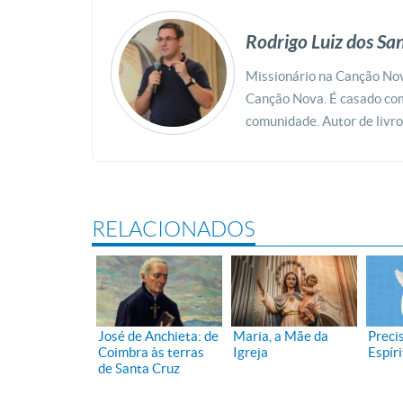
Rodrigo Luiz dos Sa
Missionário na Canção Nov
Canção Nova. É casado co
comunidade. Autor de livr
RELACIONADOS
José de Anchieta: de
Maria, a Mãe da
Preci
Coimbra às terras
Igreja
Espír
de Santa Cruz