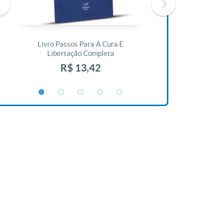
Livro Passos Para A Cura E
Livro A Bíblia N
Libertação Completa
R$ 1
R$ 13,42