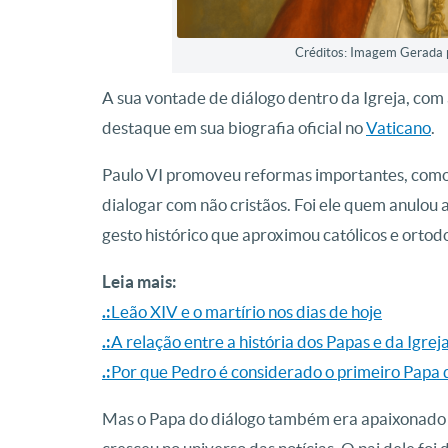
Créditos: Imagem Gerada po
A sua vontade de diálogo dentro da Igreja, com 
destaque em sua biografia oficial no
Vaticano
.
Paulo VI promoveu reformas importantes, como 
dialogar com não cristãos. Foi ele quem anulo
gesto histórico que aproximou católicos e ortod
Leia mais:
.:
Leão XIV e o martírio nos dias de hoje
.:
A relação entre a história dos Papas e da Igrej
.:
Por que Pedro é considerado o primeiro Papa d
Mas o Papa do diálogo também era apaixonado p