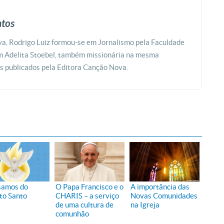
ntos
a, Rodrigo Luiz formou-se em Jornalismo pela Faculdade
m Adelita Stoebel, também missionária na mesma
os publicados pela Editora Canção Nova.
samos do
O Papa Francisco e o
A importância das
ito Santo
CHARIS – a serviço
Novas Comunidades
de uma cultura de
na Igreja
comunhão