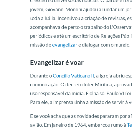
cresceu no universo das notícias. O pai dele foi 
jovem, Giovanni Montini ajudou a fundar um jorn
toda a Itália. Incentivou a criação de revistas, 
acompanhava de perto o trabalho do L’Osserva
periódicos e até um escritório de Relações Públ
missão de
evangelizar
e dialogar com o mundo.
Evangelizar é voar
Durante o
Concílio Vaticano II
, a Igreja abriu e
comunicação. O decreto Inter Mirifica, aprovad
uso responsável da mídia. E olha só: Paulo VI foi
Para ele, a imprensa tinha a missão de servir 
E se você acha que as novidades pararam por aí,
avião. Em janeiro de 1964, embarcou rumo à
Te