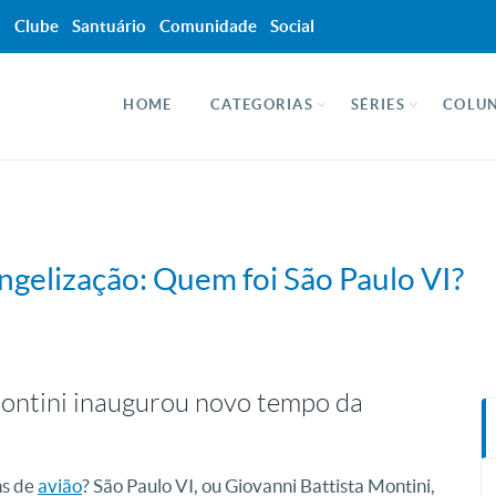
a
Clube
Santuário
Comunidade
Social
HOME
CATEGORIAS
SÉRIES
COLUN
ngelização: Quem foi São Paulo VI?
 Montini inaugurou novo tempo da
ns de
avião
? São Paulo VI, ou Giovanni Battista Montini,