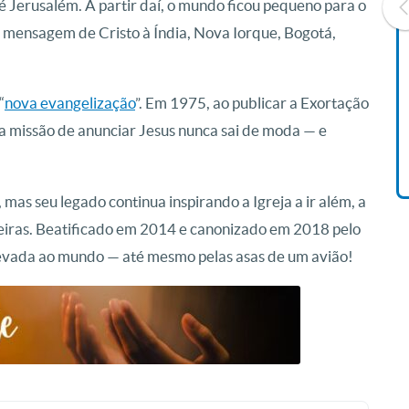
é Jerusalém. A partir daí, o mundo ficou pequeno para o
 a mensagem de Cristo à Índia, Nova Iorque, Bogotá,
Livro O Padre: A História De
Vida De Jonas Abib
“
nova evangelização
”. Em 1975, ao publicar a Exortação
R$ 42,41
 a missão de anunciar Jesus nunca sai de moda — e
mas seu legado continua inspirando a Igreja a ir além, a
teiras. Beatificado em 2014 e canonizado em 2018 pelo
r levada ao mundo — até mesmo pelas asas de um avião!