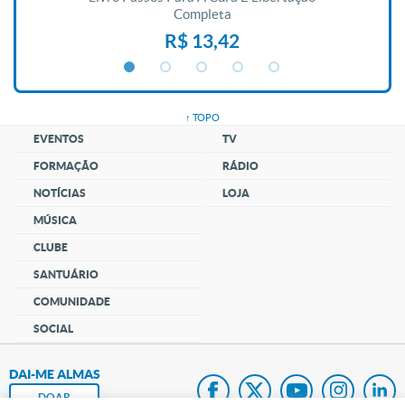
Completa
R$ 13,42
↑ TOPO
EVENTOS
TV
FORMAÇÃO
RÁDIO
NOTÍCIAS
LOJA
MÚSICA
CLUBE
SANTUÁRIO
COMUNIDADE
SOCIAL
DAI-ME ALMAS
DOAR