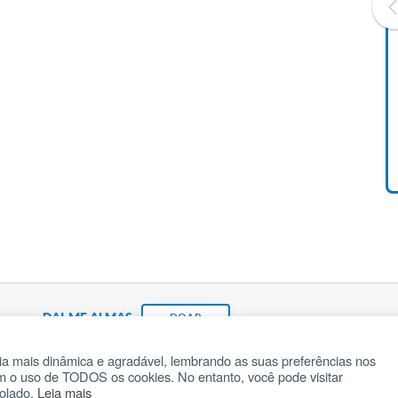
Livro O Padre: A História De
Vida De Jonas Abib
R$ 42,41
DAI-ME ALMAS
DOAR
a mais dinâmica e agradável, lembrando as suas preferências nos
om o uso de TODOS os cookies. No entanto, você pode visitar
Fundação João Paulo II
Pedido de Oração
Ma
rolado.
Leia mais