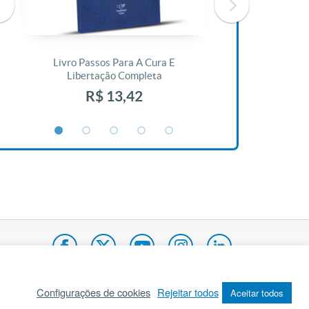
Livro Passos Para A Cura E
Livro A Bíblia N
Libertação Completa
R$ 1
R$ 13,42
Configurações de cookies
Rejeitar todos
Aceitar todos
pa do site
Internacional