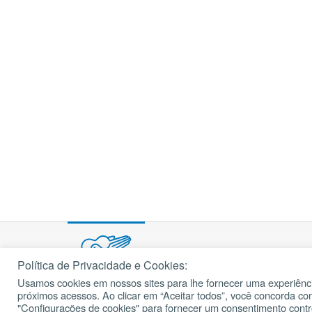
Política de Privacidade e Cookies:
Usamos cookies em nossos sites para lhe fornecer uma experiênci
próximos acessos. Ao clicar em “Aceitar todos”, você concorda c
© 2002 – 2026
cancaonova.com
Todos os direitos reservados.
"Configurações de cookies" para fornecer um consentimento cont