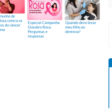
munho de
luta contra os
Especial Campanha
Quando devo levar
ios do câncer
Outubro Rosa:
meu filho ao
ama
Perguntas e
dentista?
respostas