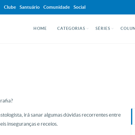
a
Clube
Santuário
Comunidade
Social
HOME
CATEGORIAS
SÉRIES
COLUN
rafia?
astologista, irá sanar algumas dúvidas recorrentes entre
eis inseguranças e receios.