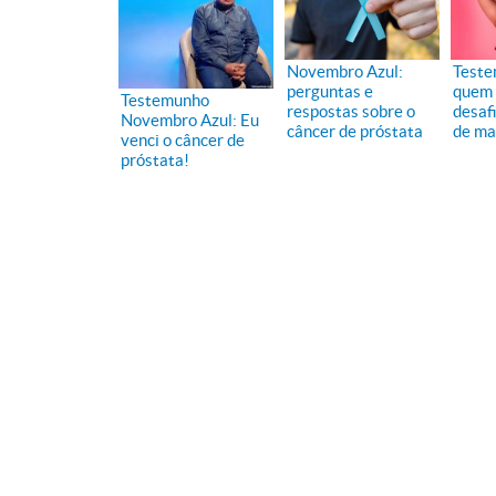
Novembro Azul:
Teste
perguntas e
quem 
Testemunho
respostas sobre o
desaf
Novembro Azul: Eu
câncer de próstata
de m
venci o câncer de
próstata!