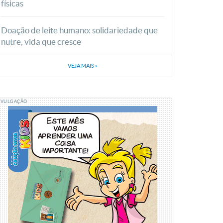
físicas
Doação de leite humano: solidariedade que
ma das fases do tratamento. Foto: Wesley
nutre, vida que cresce
ancaonova.com
VEJA MAIS
»
IVULGAÇÃO