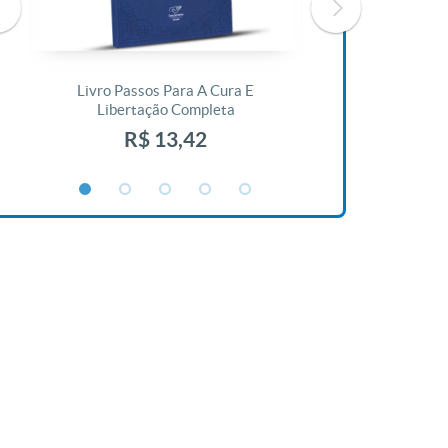
Livro Passos Para A Cura E
Livro A Bíblia N
Libertação Completa
R$ 1
R$ 13,42