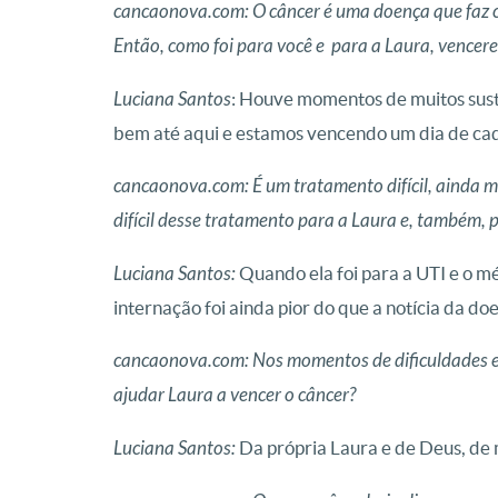
cancaonova.com: O câncer é uma doença que faz c
Laura durante uma das festa promovidas pelo
Laura durante uma das festa promovidas pelo
Laura e Luciana, em uma das idas ao “Grupo
Luciana e Laura, em 2015, durante
Luciana e Laura, em 2015, durante
A alegria e doçura de
Então, como foi para você e para a Laura, vencer
Almeida
Almeida
Foto: 
Foto: 
Arq
Luciana Santos
: Houve momentos de muitos susto
bem até aqui e estamos vencendo um dia de cad
cancaonova.com: É um tratamento difícil, ainda ma
difícil desse tratamento para a Laura e, também,
Luciana Santos:
Quando ela foi para a UTI e o m
internação foi ainda pior do que a notícia da do
cancaonova.com: Nos momentos de dificuldades e t
ajudar Laura a vencer o câncer?
Luciana Santos:
Da própria Laura e de Deus, de 