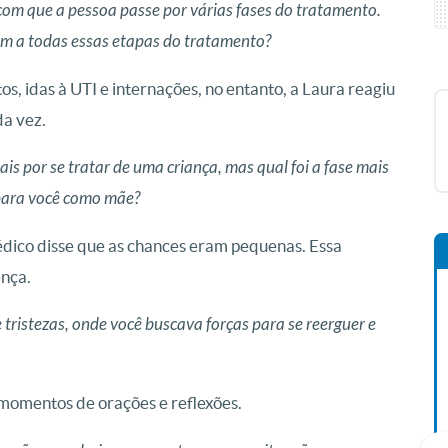
om que a pessoa passe por várias fases do tratamento.
 “Grupo de Assistência à Criança com Câncer - GAAC".
 “Grupo de Assistência à Criança com Câncer - GAAC".
 de Assistência à Criança com Câncer - GAAC". Foto:
 uma das fases do tratamento. Foto: Wesley
 uma das fases do tratamento. Foto: Wesley
 Laura. Foto: Arquivo Pessoal
em a todas essas etapas do tratamento?
/cancaonova.com
/cancaonova.com
Arquivo pessoal
Arquivo pessoal
uivo pessoal
s, idas à UTI e internações, no entanto, a Laura reagiu
a vez.
is por se tratar de uma criança, mas qual foi a fase mais
 para você como mãe?
édico disse que as chances eram pequenas. Essa
ença.
ristezas, onde você buscava forças para se reerguer e
momentos de orações e reflexões.