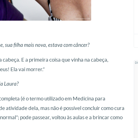
Luciana e Laura, em 2015, durante u
Almeida/c
, sua filha mais nova, estava com câncer?
cabeça. E a primeira coisa que vinha na cabeça,
D
us! Ela vai morrer.”
da Laura?
completa (é o termo utilizado em Medicina para
de atividade dela, mas não é possível concluir como cura
ormal”; pode passear, voltou às aulas e a brincar como