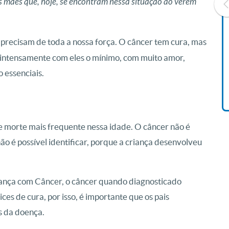
s mães que, hoje, se encontram nessa situação ao verem
 precisam de toda a nossa força. O câncer tem cura, mas
Livro O Padre: A História De
Vida De Jonas Abib
am intensamente com eles o mínimo, com muito amor,
R$ 42,41
 essenciais.
 de morte mais frequente nessa idade. O câncer não é
o é possível identificar, porque a criança desenvolveu
iança com Câncer, o câncer quando diagnosticado
s de cura, por isso, é importante que os pais
s da doença.