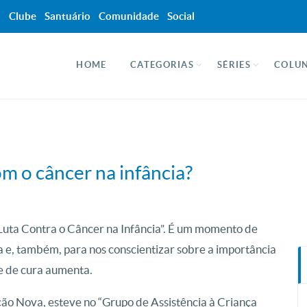
a
Clube
Santuário
Comunidade
Social
HOME
CATEGORIAS
SÉRIES
COLUN
m o câncer na infância?
e Luta Contra o Câncer na Infância”. É um momento de
ia e, também, para nos conscientizar sobre a importância
de de cura aumenta.
o Nova, esteve no “Grupo de Assistência à Criança