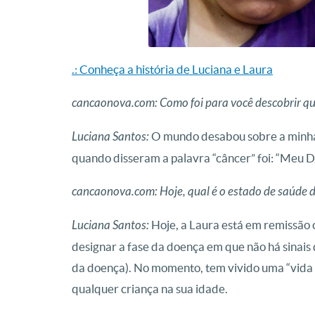
 em 2015, durante uma das fases do tratamento. Foto: Wesley
.: Conheça a história de Luciana e Laura
Almeida/cancaonova.com
cancaonova.com: Como foi para você descobrir que
Luciana Santos:
O mundo desabou sobre a minha 
quando disseram a palavra “câncer” foi: “Meu De
cancaonova.com: Hoje, qual é o estado de saúde 
Luciana Santos:
Hoje, a Laura está em remissão 
designar a fase da doença
em que não há sinais 
da doença). No momento, tem vivido uma “vida n
qualquer criança na sua idade.