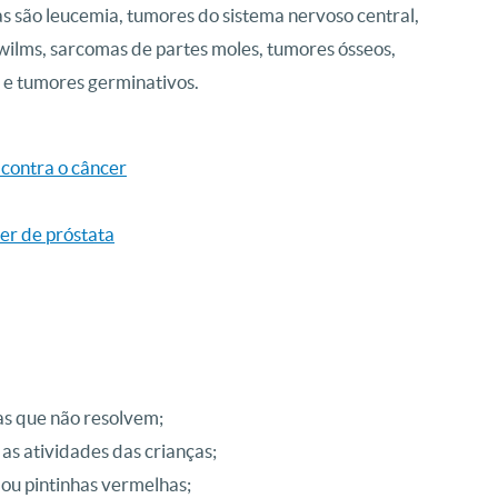
as são leucemia, tumores do sistema nervoso central,
wilms, sarcomas de partes moles, tumores ósseos,
e e tumores germinativos.
 contra o câncer
er de próstata
uas que não resolvem;
s atividades das crianças;
u pintinhas vermelhas;