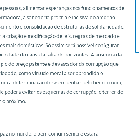
 pessoas, alimentar esperanças nos funcionamentos de
Livro O Padre: A História De
formadora, a sabedoria própria e incisiva do amor ao
Vida De Jonas Abib
cimento e consolidação de estruturas de solidariedade.
R$ 42,41
 a criação e modificação de leis, regras de mercado e
es mais domésticas. Só assim será possível configurar
sociedade do caos, da falta de horizontes. A ausência da
emplo do preço patente e devastador da corrupção que
iedade, como virtude moral a ser aprendida e
da um a determinação de se empenhar pelo bem comum,
de poderá evitar os esquemas de corrupção, o terror do
m o próximo.
a paz no mundo, o bem comum sempre estará