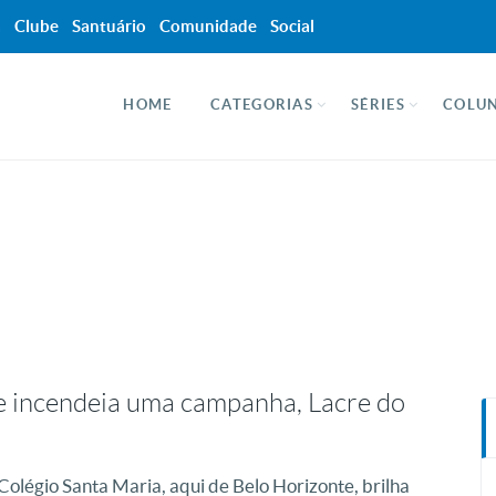
a
Clube
Santuário
Comunidade
Social
HOME
CATEGORIAS
SÉRIES
COLUN
e incendeia uma campanha, Lacre do
Colégio Santa Maria, aqui de Belo Horizonte, brilha