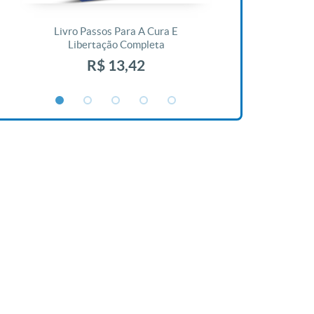
Livro Passos Para A Cura E
Livro A Bíblia N
Libertação Completa
R$ 1
R$ 13,42