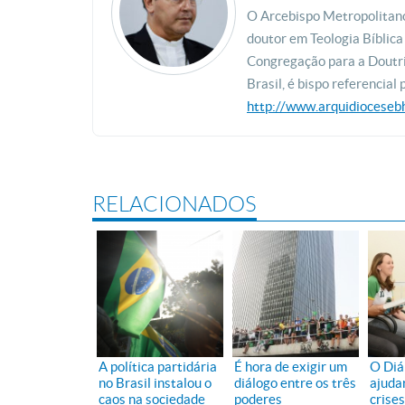
O Arcebispo Metropolitano
doutor em Teologia Bíblica
Congregação para a Doutri
Brasil, é bispo referencial 
http://www.arquidiocesebh
RELACIONADOS
A política partidária
É hora de exigir um
O Diá
no Brasil instalou o
diálogo entre os três
ajudar
caos na sociedade
poderes
crises