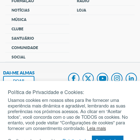
FORMAÇÃO
RÁDIO
NOTÍCIAS
LOJA
MÚSICA
CLUBE
SANTUÁRIO
COMUNIDADE
SOCIAL
DAI-ME ALMAS
DOAR
Política de Privacidade e Cookies:
Fundação João Paulo II
Usamos cookies em nossos sites para lhe fornecer uma
experiência mais dinâmica e agradável, lembrando as suas
Pedido de Oração
preferências nos próximos acessos. Ao clicar em “Aceitar
todos”, você concorda com o uso de TODOS os cookies. No
Mapa do site
entanto, você pode visitar "Configurações de cookies" para
fornecer um consentimento controlado.
Leia mais
Internacional