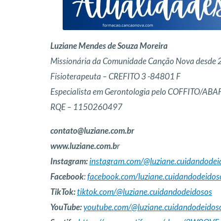
Luziane Mendes de Souza Moreira
Missionária da Comunidade Canção Nova desde 
Fisioterapeuta – CREFITO 3 -84801 F
Especialista em Gerontologia pelo COFFITO/ABA
RQE – 1150260497
contato@luziane.com.br
www.luziane.com.b
r
Instagram:
instagram.com/@luziane.cuidandodei
Facebook
:
facebook.com/luziane.cuidandodeidos
TikTok:
tiktok.com/@luziane.cuidandodeidosos
YouTube:
youtube.com/@luziane.cuidandodeidos