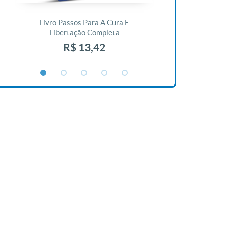
Livro Passos Para A Cura E
Livro A Bíblia N
Libertação Completa
R$ 1
R$ 13,42