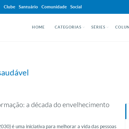
a
Clube
Santuário
Comunidade
Social
HOME
CATEGORIAS
SÉRIES
COLUN
saudável
ormação: a década do envelhecimento
30) é uma iniciativa para melhorar a vida das pessoas