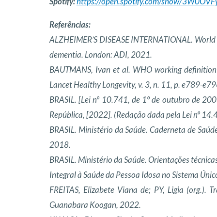
Spotify:
https://open.spotify.com/show/3W0OV
Referências:
ALZHEIMER’S DISEASE INTERNATIONAL. World Alz
dementia. London: ADI, 2021.
BAUTMANS, Ivan et al. WHO working definition of
Lancet Healthy Longevity, v. 3, n. 11, p. e789-e7
BRASIL. [Lei nº 10.741, de 1º de outubro de 2003
República, [2022]. (Redação dada pela Lei nº 14
BRASIL. Ministério da Saúde. Caderneta de Saúde 
2018.
BRASIL. Ministério da Saúde. Orientações técnic
Integral à Saúde da Pessoa Idosa no Sistema Único
FREITAS, Elizabete Viana de; PY, Ligia (org.). T
Guanabara Koogan, 2022.