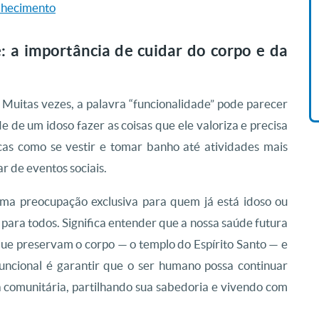
elhecimento
Livro O Padre: A História De
Vida De Jonas Abib
 a importância de cuidar do corpo e da
R$ 42,41
? Muitas vezes, a palavra “funcionalidade” pode parecer
de de um idoso fazer as coisas que ele valoriza e precisa
sicas como se vestir e tomar banho até atividades mais
r de eventos sociais.
ma preocupação exclusiva para quem já está idoso ou
ara todos. Significa entender que a nossa saúde futura
que preservam o corpo — o templo do Espírito Santo — e
ncional é garantir que o ser humano possa continuar
 comunitária, partilhando sua sabedoria e vivendo com