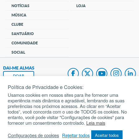
NOTÍCIAS
LOJA
MÚSICA
CLUBE
SANTUÁRIO
COMUNIDADE
SOCIAL
DAI-ME ALMAS
DOAR
Política de Privacidade e Cookies:
Fundação João Paulo II
Usamos cookies em nossos sites para lhe fornecer uma
experiência mais dinâmica e agradável, lembrando as suas
Pedido de Oração
preferências nos próximos acessos. Ao clicar em “Aceitar
todos”, você concorda com o uso de TODOS os cookies. No
Mapa do site
entanto, você pode visitar "Configurações de cookies" para
fornecer um consentimento controlado.
Leia mais
Internacional
Configurações de cookies
Rejeitar todos
Aceitar todos