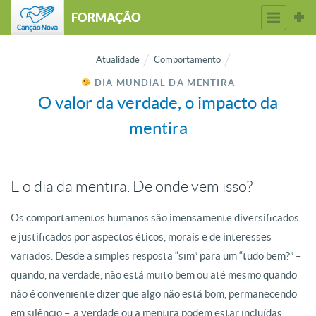
FORMAÇÃO
Atualidade
Comportamento
DIA MUNDIAL DA MENTIRA
O valor da verdade, o impacto da
mentira
E o dia da mentira. De onde vem isso?
Os comportamentos humanos sã
o
imensamente diversificados
e justificados por aspectos éticos, morais e de interesses
variados. Desde a simples resposta “sim” para um “tudo bem?” –
quando, na
verdade
, nã
o
está muito bem ou até mesmo quando
nã
o
é conveniente dizer que algo nã
o
está bom, permanecendo
em silêncio –, a verdade ou a mentira podem estar incluídas