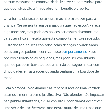
comum e assume-se como
verdade
. Mente-se para tudo e para
qualquer situaçã
o
a fim de obter um benefício próprio.
Uma forma clássica de criar este mau hábito é dizer para a
criança: “Se perguntarem de mim, diga que nã
o
estou”. Parece
algo inocente, mas pode aos poucos ser assumido como uma
característica à medida que este comportamento é repetido.
Histórias fantásticas contadas pelas crianças e valorizadas
pelos amigos podem incentivar esse
comportamento
. Esse
recurso é usado pelos pequenos, mas pode ser continuado
quando possuem baixa autoestima, nã
o
conseguem lidar com
dificuldades e frustrações ou ainda tenham uma boa dose de
medo.
Com
o
propósito de diminuir as repercussões de uma
verdade
,
usamos a
mentira
como justificativa. Nã
o
ofender, nã
o
impactar,
nã
o
ganhar inimizades, evitar conflitos: poderíamos descrever
uma série de justificativas, mas gosto muito de uma frase que