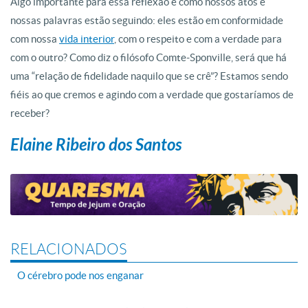
Algo importante para essa reflexã
o
é como nossos atos e
nossas palavras estã
o
seguindo: eles estã
o
em conformidade
com nossa
vida interior
, com
o
respeito e com a
verdade
para
com
o
outro? Como diz
o
filósofo Comte-Sponville, será que há
uma “relaçã
o
de fidelidade naquilo que se crê”? Estamos sendo
fiéis ao que cremos e agindo com a
verdade
que gostaríamos de
receber?
Elaine Ribeiro dos Santos
RELACIONADOS
O cérebro pode nos enganar