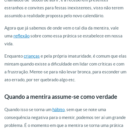
estranhos e convites para festas inexistentes, visto nã
o
terem
assumido a realidade proposta pelo novo calendário.
Agora que já sabemos de onde vem
o
tal dia
da
mentira
, vale
uma
reflexã
o
sobre como essa prática se estabelece em nossa
vida.
Enquanto
crianças
e pela própria imaturidade, é comum que elas
mintam quando existe a dificuldade em lidar com críticas e com
a frustraçã
o
. Mente-se para nã
o
levar bronca, para esconder um
ato errado, por ter quebrado algo etc.
Quando a mentira assume-se como verdade
Quando isso se torna um
hábito
, sem que se note uma
consequência negativa para
o
mentir, podemos ter aí um grande
problema. É
o
momento em que a
mentira se
torna uma prática