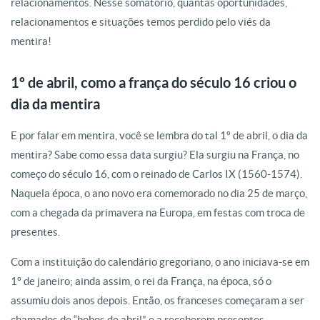
relacionamentos. Nesse somatório, quantas oportunidades,
relacionamentos e situações temos perdido pelo viés
da
mentira!
1º de abril, como a frança do século 16 criou o
dia da mentira
E por falar em
mentira
, você se lembra do tal 1º de abril, o dia
da
mentira
? Sabe como essa data surgiu? Ela surgiu na França, no
começ
o
do século 16, com
o
reinado de Carlos IX (1560-1574).
Naquela época,
o
ano novo era comemorado no dia 25 de març
o
,
com a chegada
da
primavera na Europa, em festas com troca de
presentes.
Com a instituiçã
o
do calendário gregoriano, o ano iniciava-se em
1º de janeiro; ainda assim,
o
rei
da
França, na época, só
o
assumiu dois anos depois. Entã
o
, os franceses começaram a ser
chamados de “bobos de abril”, e a receberem presentes