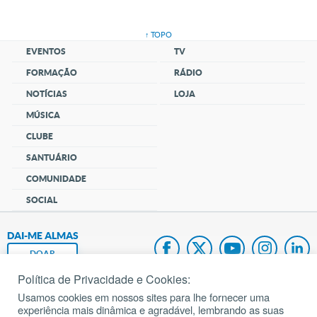
↑ TOPO
EVENTOS
TV
FORMAÇÃO
RÁDIO
NOTÍCIAS
LOJA
MÚSICA
CLUBE
SANTUÁRIO
COMUNIDADE
SOCIAL
DAI-ME ALMAS
DOAR
Política de Privacidade e Cookies:
Fundação João Paulo II
Usamos cookies em nossos sites para lhe fornecer uma
experiência mais dinâmica e agradável, lembrando as suas
Pedido de Oração