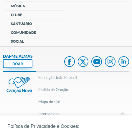
MÚSICA
CLUBE
SANTUÁRIO
COMUNIDADE
SOCIAL
DAI-ME ALMAS
DOAR
Fundação João Paulo II
Pedido de Oração
Mapa do site
Internacional
Política de Privacidade e Cookies:
© 2002 – 2026
Todos os direitos reservados.
cancaonova.com