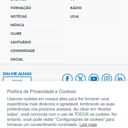
FORMAÇÃO
RÁDIO
NOTÍCIAS
LOJA
MÚSICA
CLUBE
SANTUÁRIO
COMUNIDADE
SOCIAL
DAI-ME ALMAS
DOAR
Política de Privacidade e Cookies:
Fundação João Paulo II
Usamos cookies em nossos sites para lhe fornecer uma
experiência mais dinâmica e agradável, lembrando as suas
Pedido de Oração
preferências nos próximos acessos. Ao clicar em “Aceitar
todos”, você concorda com o uso de TODOS os cookies. No
Mapa do site
entanto, você pode visitar "Configurações de cookies" para
fornecer um consentimento controlado.
Leia mais