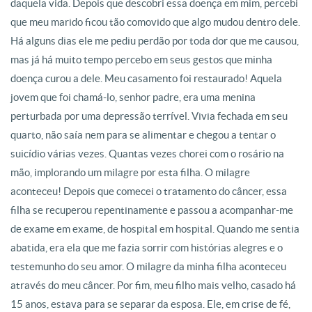
daquela vida. Depois que descobri essa doença em mim, percebi
que meu marido ficou tão comovido que algo mudou dentro dele.
Há alguns dias ele me pediu perdão por toda dor que me causou,
mas já há muito tempo percebo em seus gestos que minha
doença curou a dele. Meu casamento foi restaurado! Aquela
jovem que foi chamá-lo, senhor padre, era uma menina
perturbada por uma depressão terrível. Vivia fechada em seu
quarto, não saía nem para se alimentar e chegou a tentar o
suicídio várias vezes. Quantas vezes chorei com o rosário na
mão, implorando um milagre por esta filha. O milagre
aconteceu! Depois que comecei o tratamento do câncer, essa
filha se recuperou repentinamente e passou a acompanhar-me
de exame em exame, de hospital em hospital. Quando me sentia
abatida, era ela que me fazia sorrir com histórias alegres e o
testemunho do seu amor. O milagre da minha filha aconteceu
através do meu câncer. Por fim, meu filho mais velho, casado há
15 anos, estava para se separar da esposa. Ele, em crise de fé,