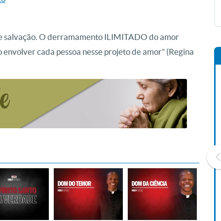
o de salvação. O derramamento ILIMITADO do amor
to envolver cada pessoa nesse projeto de amor” (Regina
Livro O Padre: A História De
Vida De Jonas Abib