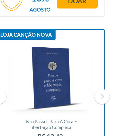
DOAR
AGOSTO
LOJA CANÇÃO NOVA
Livro Passos Para A Cura E
Livro A Bíblia N
Libertação Completa
R$ 1