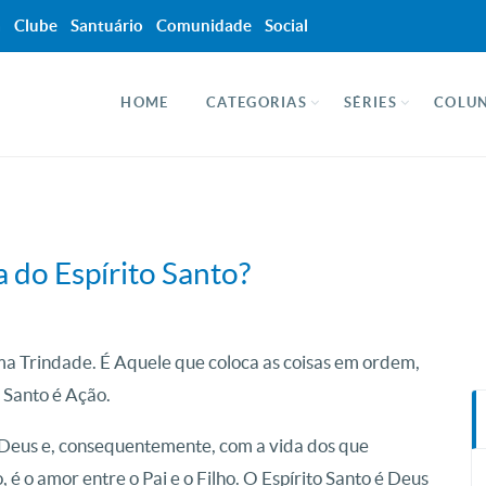
a
Clube
Santuário
Comunidade
Social
HOME
CATEGORIAS
SÉRIES
COLUN
 do Espírito Santo?
ima Trindade. É Aquele que coloca as coisas em ordem,
o Santo é Ação.
e Deus e, consequentemente, com a vida dos que
é o amor entre o Pai e o Filho. O Espírito Santo é Deus