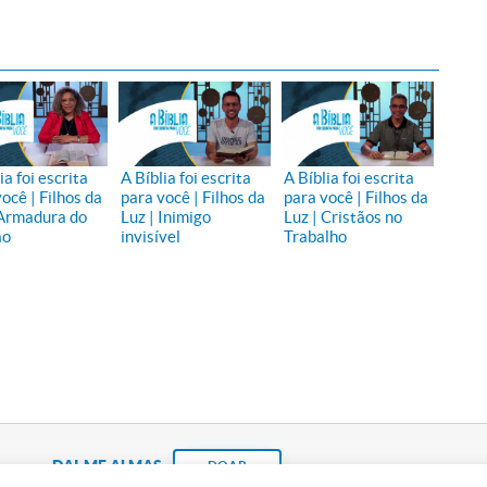
ia foi escrita
A Bíblia foi escrita
A Bíblia foi escrita
ocê | Filhos da
para você | Filhos da
para você | Filhos da
 Armadura do
Luz | Inimigo
Luz | Cristãos no
ão
invisível
Trabalho
DAI-ME ALMAS
DOAR