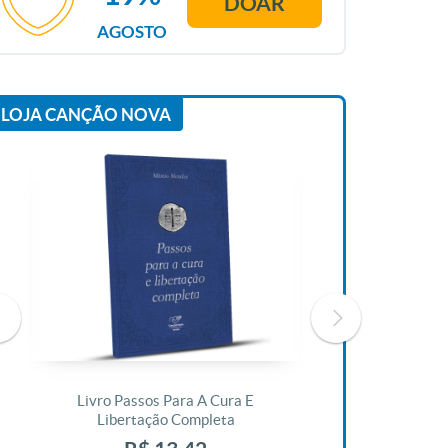
DOAR
AGOSTO
LOJA CANÇÃO NOVA
Livro Passos Para A Cura E
Livro A Bíblia N
Libertação Completa
R$ 1