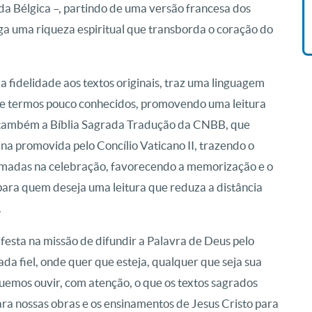
R$ 42,41
a Bélgica –, partindo de uma versão francesa dos
ega uma riqueza espiritual que transborda o coração do
a fidelidade aos textos originais, traz uma linguagem
e termos pouco conhecidos, promovendo uma leitura
 Há também a Bíblia Sagrada Tradução da CNBB, que
na promovida pelo Concílio Vaticano II, trazendo o
lamadas na celebração, favorecendo a memorização e o
 para quem deseja uma leitura que reduza a distância
.
festa na missão de difundir a Palavra de Deus pelo
da fiel, onde quer que esteja, qualquer que seja sua
squemos ouvir, com atenção, o que os textos sagrados
ra nossas obras e os ensinamentos de Jesus Cristo para