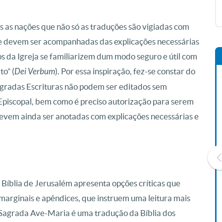
s as nações que não só as traduções são vigiadas com
ue devem ser acompanhadas das explicações necessárias
os da Igreja se familiarizem dum modo seguro e útil com
to” (
Dei Verbum
). Por essa inspiração, fez-se constar do
agradas Escrituras não podem ser editados sem
Episcopal, bem como é preciso autorização para serem
 devem ainda ser anotadas com explicações necessárias e
 Bíblia de Jerusalém apresenta opções críticas que
marginais e apêndices, que instruem uma leitura mais
Livro O Padre: A História De
Vida De Jonas Abib
lia Sagrada Ave-Maria é uma tradução da Bíblia dos