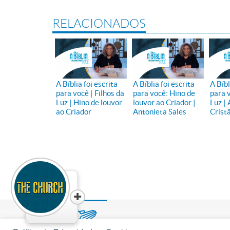
RELACIONADOS
A Bíblia foi escrita
A Bíblia foi escrita
A Bíbl
para você | Filhos da
para você: Hino de
para v
Luz | Hino de louvor
louvor ao Criador |
Luz |
ao Criador
Antonieta Sales
Crist