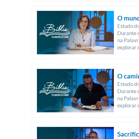
O mund
Estudo do
Durante o
na Palavr
explorar 
O cami
Estudo do
Durante o
na Palavr
explorar 
Sacrifí