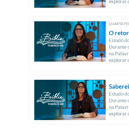
explorar 
QUARTA-FEI
O retor
Estudo do
Durante o
na Palavr
explorar 
Saberei
Estudo do
Durante o
na Palavr
explorar 