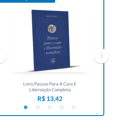
Livro Passos Para A Cura E
Livro A Bíblia N
Libertação Completa
R$ 1
R$ 13,42