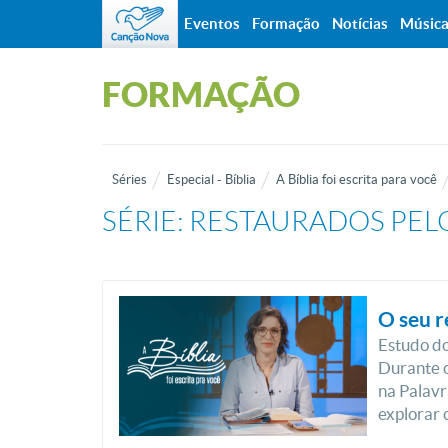
Eventos
Formação
Notícias
Músic
FORMAÇÃO
Séries
Especial - Bíblia
A Bíblia foi escrita para você
SÉRIE: RESTAURADOS PELO
O seu r
Estudo do
Durante o
na Palavr
explorar 