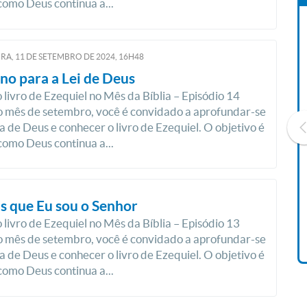
como Deus continua a...
RA, 11
DE
SETEMBRO
DE
2024, 16H48
no para a Lei de Deus
 livro de Ezequiel no Mês da Bíblia – Episódio 14
 mês de setembro, você é convidado a aprofundar-se
a de Deus e conhecer o livro de Ezequiel. O objetivo é
como Deus continua a...
Livro O Padre: A História De
s que Eu sou o Senhor
Vida De Jonas Abib
R$ 42,41
 livro de Ezequiel no Mês da Bíblia – Episódio 13
 mês de setembro, você é convidado a aprofundar-se
a de Deus e conhecer o livro de Ezequiel. O objetivo é
como Deus continua a...