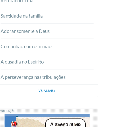
Refutando o mal
Santidade na família
Adorar somente a Deus
Comunhão com os irmãos
A ousadia no Espírito
A perseverança nas tribulações
VEJA MAIS
»
IVULGAÇÃO