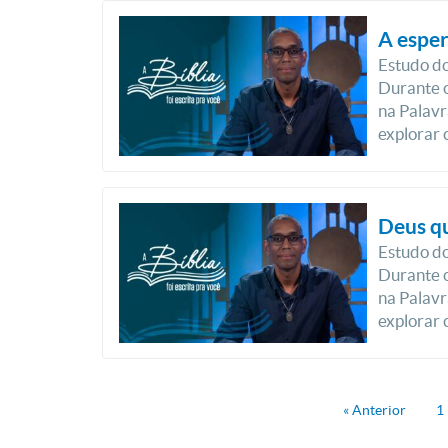
A esper
Estudo do
Durante o
na Palavr
explorar 
Deus qu
Estudo do
Durante o
na Palavr
explorar 
« Anterior
1