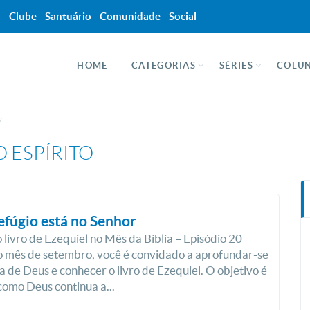
a
Clube
Santuário
Comunidade
Social
HOME
CATEGORIAS
SÉRIES
COLUN
 ESPÍRITO
efúgio está no Senhor
 livro de Ezequiel no Mês da Bíblia – Episódio 20
 mês de setembro, você é convidado a aprofundar-se
a de Deus e conhecer o livro de Ezequiel. O objetivo é
como Deus continua a...