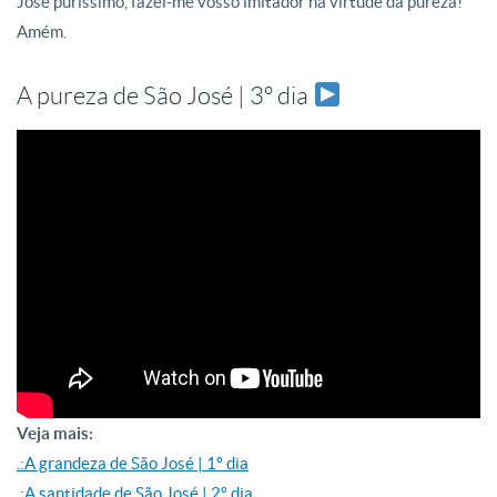
José puríssimo, fazei-me vosso imitador na virtude da pureza!
Amém.
A pureza de São José | 3º dia
Veja mais:
.:A grandeza de São José | 1º dia
.:A santidade de São José | 2º dia