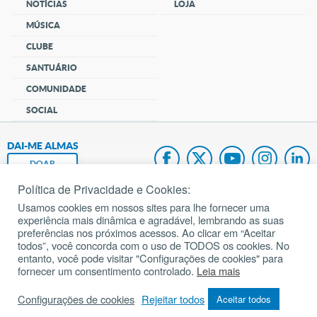
NOTÍCIAS
LOJA
MÚSICA
CLUBE
SANTUÁRIO
COMUNIDADE
SOCIAL
DAI-ME ALMAS
DOAR
Política de Privacidade e Cookies:
Fundação João Paulo II
Usamos cookies em nossos sites para lhe fornecer uma
experiência mais dinâmica e agradável, lembrando as suas
Pedido de Oração
preferências nos próximos acessos. Ao clicar em “Aceitar
todos”, você concorda com o uso de TODOS os cookies. No
Mapa do site
entanto, você pode visitar "Configurações de cookies" para
fornecer um consentimento controlado.
Leia mais
Internacional
Configurações de cookies
Rejeitar todos
Aceitar todos
© 2002 – 2026
Todos os direitos reservados.
cancaonova.com