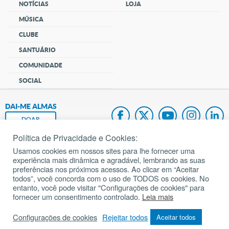
NOTÍCIAS
LOJA
MÚSICA
CLUBE
SANTUÁRIO
COMUNIDADE
SOCIAL
DAI-ME ALMAS
DOAR
Política de Privacidade e Cookies:
Fundação João Paulo II
Usamos cookies em nossos sites para lhe fornecer uma
experiência mais dinâmica e agradável, lembrando as suas
Pedido de Oração
preferências nos próximos acessos. Ao clicar em “Aceitar
todos”, você concorda com o uso de TODOS os cookies. No
Mapa do site
entanto, você pode visitar "Configurações de cookies" para
fornecer um consentimento controlado.
Leia mais
Internacional
Configurações de cookies
Rejeitar todos
Aceitar todos
© 2002 – 2026
Todos os direitos reservados.
cancaonova.com