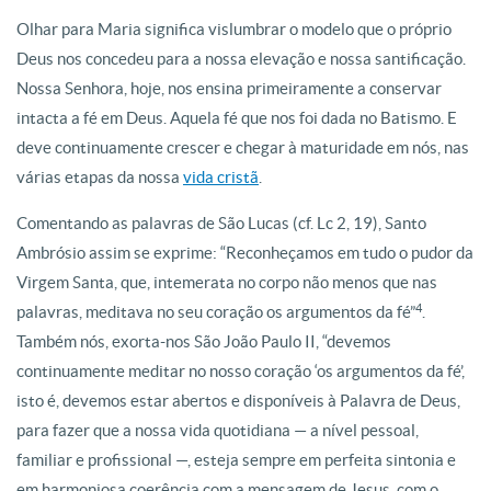
Olhar para Maria significa vislumbrar o modelo que o próprio
Deus nos concedeu para a nossa elevação e nossa santificação.
Nossa Senhora, hoje, nos ensina primeiramente a conservar
intacta a fé em Deus. Aquela fé que nos foi dada no Batismo. E
deve continuamente crescer e chegar à maturidade em nós, nas
várias etapas da nossa
vida cristã
.
Comentando as palavras de São Lucas (cf. Lc 2, 19), Santo
Ambrósio assim se exprime: “Reconheçamos em tudo o pudor da
Virgem Santa, que, intemerata no corpo não menos que nas
4
palavras, meditava no seu coração os argumentos da fé”
.
Também nós, exorta-nos São João Paulo II, “devemos
continuamente meditar no nosso coração ‘os argumentos da fé’,
isto é, devemos estar abertos e disponíveis à Palavra de Deus,
para fazer que a nossa vida quotidiana — a nível pessoal,
familiar e profissional —, esteja sempre em perfeita sintonia e
em harmoniosa coerência com a mensagem de Jesus, com o