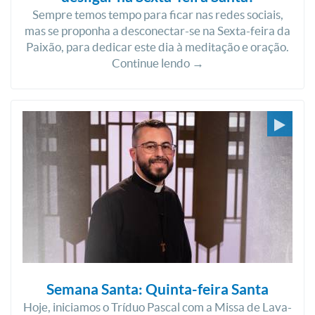
Sempre temos tempo para ficar nas redes sociais,
mas se proponha a desconectar-se na Sexta-feira da
Paixão, para dedicar este dia à meditação e oração.
Continue lendo →
Semana Santa: Quinta-feira Santa
Hoje, iniciamos o Tríduo Pascal com a Missa de Lava-