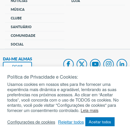
NOTÍCIAS
LOJA
MÚSICA
CLUBE
SANTUÁRIO
COMUNIDADE
SOCIAL
DAI-ME ALMAS
DOAR
Política de Privacidade e Cookies:
Fundação João Paulo II
Usamos cookies em nossos sites para lhe fornecer uma
experiência mais dinâmica e agradável, lembrando as suas
Pedido de Oração
preferências nos próximos acessos. Ao clicar em “Aceitar
todos”, você concorda com o uso de TODOS os cookies. No
Mapa do site
entanto, você pode visitar "Configurações de cookies" para
fornecer um consentimento controlado.
Leia mais
Internacional
Configurações de cookies
Rejeitar todos
Aceitar todos
© 2002 – 2026
Todos os direitos reservados.
cancaonova.com