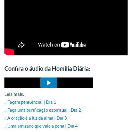
Confira o áudio da Homilia Diária:
Leia mais:
.: Façam penitência! | Dia 1
.: Faça uma purificação espiritual | Dia 2
.: A oração é a luz da alma | Dia 3
.: Uma amizade que vale a pena | Dia 4