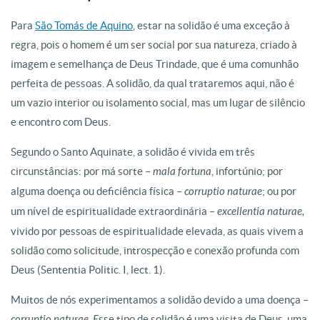
Para
São Tomás de Aquino
, estar na solidão é uma exceção à
regra, pois o homem é um ser social por sua natureza, criado à
imagem e semelhança de Deus Trindade, que é uma comunhão
perfeita de pessoas. A solidão, da qual trataremos aqui, não é
um vazio interior ou isolamento social, mas um lugar de silêncio
e encontro com Deus.
Segundo o Santo Aquinate, a solidão é vivida em três
circunstâncias: por má sorte –
mala fortuna
, infortúnio; por
alguma doença ou deficiência física –
corruptio naturae
; ou por
um nível de espiritualidade extraordinária –
excellentia naturae,
vivido por pessoas de espiritualidade elevada, as quais vivem a
solidão como solicitude, introspecção e conexão profunda com
Deus (Sententia Politic. I, lect. 1).
Muitos de nós experimentamos a solidão devido a uma doença –
corruptio naturae. E
sse tipo de solidão é uma visita de Deus, uma