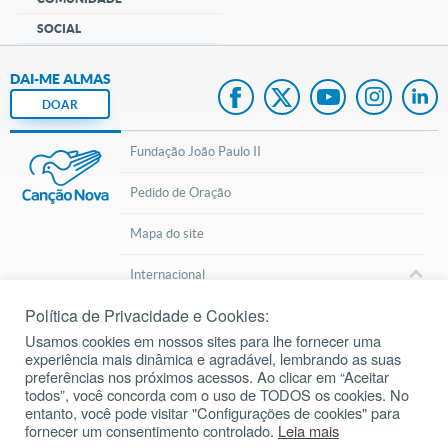
SOCIAL
DAI-ME ALMAS
DOAR
Fundação João Paulo II
Pedido de Oração
Mapa do site
Internacional
Política de Privacidade e Cookies:
© 2002 – 2026
Todos os direitos reservados.
cancaonova.com
Usamos cookies em nossos sites para lhe fornecer uma
experiência mais dinâmica e agradável, lembrando as suas
preferências nos próximos acessos. Ao clicar em “Aceitar
todos”, você concorda com o uso de TODOS os cookies. No
entanto, você pode visitar "Configurações de cookies" para
fornecer um consentimento controlado.
Leia mais
Baixe o aplicativo da Liturgia Diária