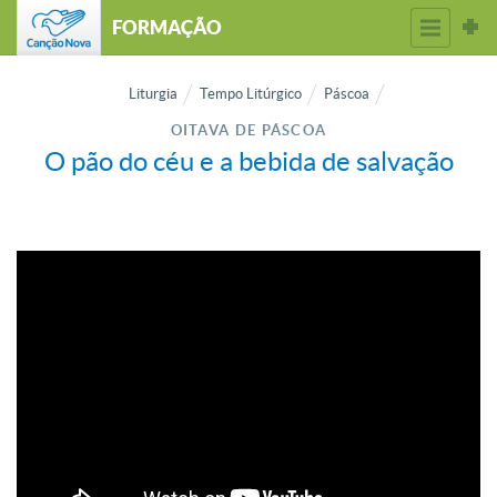
FORMAÇÃO
Liturgia
Tempo Litúrgico
Páscoa
OITAVA DE PÁSCOA
O pão do céu e a bebida de salvação