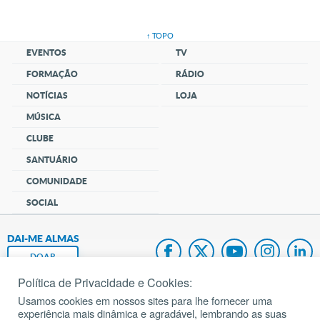
↑ TOPO
EVENTOS
TV
FORMAÇÃO
RÁDIO
NOTÍCIAS
LOJA
MÚSICA
CLUBE
SANTUÁRIO
COMUNIDADE
SOCIAL
DAI-ME ALMAS
DOAR
Política de Privacidade e Cookies:
Fundação João Paulo II
Usamos cookies em nossos sites para lhe fornecer uma
experiência mais dinâmica e agradável, lembrando as suas
Pedido de Oração