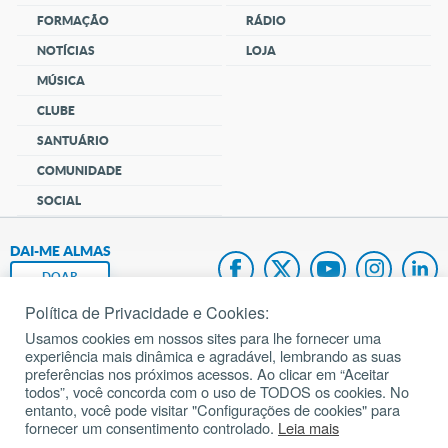
FORMAÇÃO
RÁDIO
NOTÍCIAS
LOJA
MÚSICA
CLUBE
SANTUÁRIO
COMUNIDADE
SOCIAL
DAI-ME ALMAS
DOAR
Política de Privacidade e Cookies:
Fundação João Paulo II
Usamos cookies em nossos sites para lhe fornecer uma
experiência mais dinâmica e agradável, lembrando as suas
Pedido de Oração
preferências nos próximos acessos. Ao clicar em “Aceitar
todos”, você concorda com o uso de TODOS os cookies. No
Mapa do site
entanto, você pode visitar "Configurações de cookies" para
fornecer um consentimento controlado.
Leia mais
Internacional