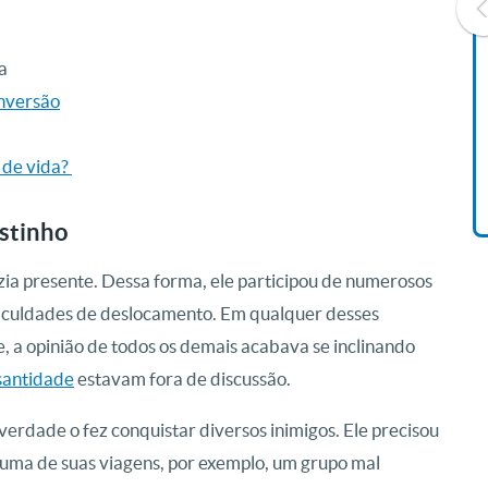
a
Livro O Padre: A História De
onversão
Vida De Jonas Abib
R$ 42,41
 de vida?
ostinho
zia presente. Dessa forma, ele participou de numerosos
ificuldades de deslocamento. Em qualquer desses
e, a opinião de todos os demais acabava se inclinando
santidade
estavam fora de discussão.
erdade o fez conquistar diversos inimigos. Ele precisou
 Numa de suas viagens, por exemplo, um grupo mal