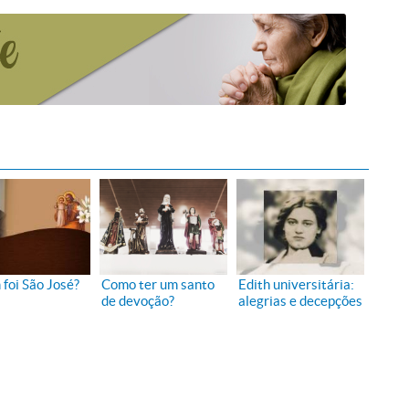
foi São José?
Como ter um santo
Edith universitária:
de devoção?
alegrias e decepções