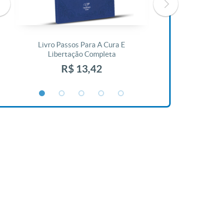
Livro Passos Para A Cura E
Livro A Bíblia N
Libertação Completa
R$ 1
R$ 13,42