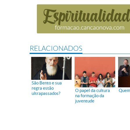
RELACIONADOS
São Bento e sua
regra estão
O papel da cultura
Quem 
ultrapassados?
na formação da
juventude