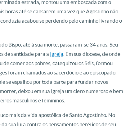
eterminada estrada, montou uma emboscada com o
ais horas até se cansarem uma vez que Agostinho não
o conduzia acabou se perdendo pelo caminho livrando o
do Bispo, até à sua morte, passaram-se 34 anos. Seu
os de santidade para a
Igreja
. Em sua diocese, de onde
u de comer aos pobres, catequizou os fiéis, formou
nges foram chamados ao sacerdócio e ao episcopado.
le se espalhou por toda parte para fundar novos
o morrer, deixou em sua Igreja um clero numeroso e bem
iros masculinos e femininos.
uco mais da vida apostólica de Santo Agostinho. No
 da sua luta contra os pensamentos heréticos de seu