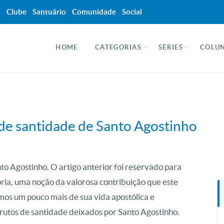
a
Clube
Santuário
Comunidade
Social
HOME
CATEGORIAS
SÉRIES
COLUN
s de santidade de Santo Agostinho
nto Agostinho. O artigo anterior foi reservado para
ria, uma noção da valorosa contribuição que este
emos um pouco mais de sua vida apostólica e
rutos de santidade deixados por Santo Agostinho.