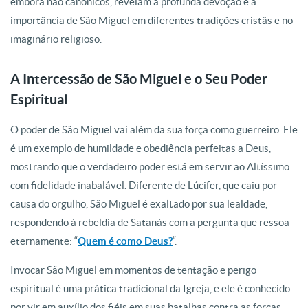
embora não canônicos, revelam a profunda devoção e a
importância de São Miguel em diferentes tradições cristãs e no
imaginário religioso.
A Intercessão de São Miguel e o Seu Poder
Espiritual
O poder de São Miguel vai além da sua força como guerreiro. Ele
é um exemplo de humildade e obediência perfeitas a Deus,
mostrando que o verdadeiro poder está em servir ao Altíssimo
com fidelidade inabalável. Diferente de Lúcifer, que caiu por
causa do orgulho, São Miguel é exaltado por sua lealdade,
respondendo à rebeldia de Satanás com a pergunta que ressoa
eternamente: “
Quem é como Deus?
“.
Invocar São Miguel em momentos de tentação e perigo
espiritual é uma prática tradicional da Igreja, e ele é conhecido
por vir em auxílio dos fiéis em suas batalhas contra as forças