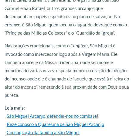
festa, celebrada em 29 de setembro, é partilhada com São
Gabriel e São Rafael, outros grandes arcanjos que
desempenham papéis específicos no plano de salvação. No
entanto, é São Miguel quem ocupa o lugar de destaque como o
“Príncipe das Milícias Celestes” e o “Guardião da Igreja”.
Nas orações tradicionais, como o
Confiteor
, São Miguel é
invocado como intercessor logo após a Virgem Maria. Ele
também aparece na Missa Tridentina, onde seu nome é
mencionado várias vezes, especialmente na oração de bênção
do incenso, onde ele é chamado de “aquele que está à direita do
altar do incenso”, remetendo à sua proximidade com Deus e sua
pureza.
Leia mais:
.:
São Miguel Arcanjo, defendei-nos no combate!
.:
Reze conosco a Quaresma de São Miguel Arcanjo
.:
Consagração da família a São Miguel