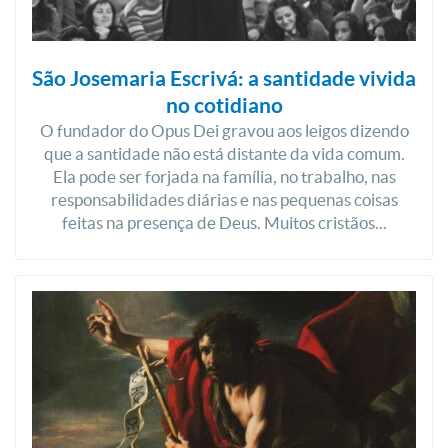
São Josemaria Escrivá: a santidade vivida
no cotidiano
O fundador do Opus Dei gravou aos leigos dizendo
que a santidade não está distante da vida comum.
Ela pode ser forjada na família, no trabalho, nas
responsabilidades diárias e nas pequenas coisas
feitas na presença de Deus. Muitos cristãos...