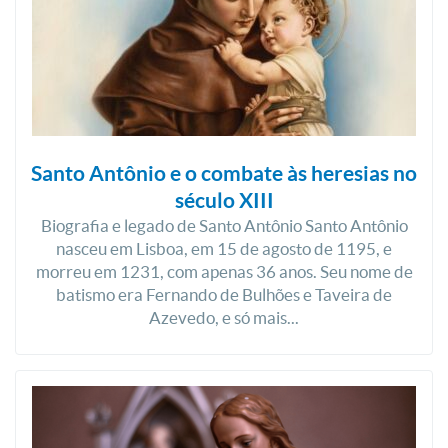
Santo Antônio e o combate às heresias no
século XIII
Biografia e legado de Santo Antônio Santo Antônio
nasceu em Lisboa, em 15 de agosto de 1195, e
morreu em 1231, com apenas 36 anos. Seu nome de
batismo era Fernando de Bulhões e Taveira de
Azevedo, e só mais...