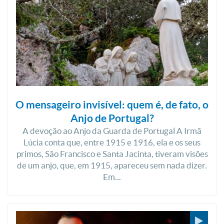
O mensageiro invisível: quem é, de fato, o
Anjo de Portugal?
A devoção ao Anjo da Guarda de Portugal A Irmã
Lúcia conta que, entre 1915 e 1916, ela e os seus
primos, São Francisco e Santa Jacinta, tiveram visões
de um anjo, que, em 1915, apareceu sem nada dizer.
Em...