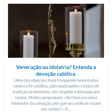
Veneração ou idolatria? Entenda a
devoção católica
Uma das objeções mais frequentes levantadas
contra a fé católica, sobretudo pelos cristãos de
tradição protestante, diz respeito à devoção aos
santos. Muitos perguntam: «Se Deus é o único
mediador da salvação, por que os católicos rezam
aos santos?». A...