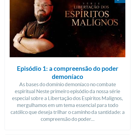
Episódio 1: a compreensão do poder
demoníaco
As bases do domínio demoníaco no combate
espiritual Neste primeiro episódio da nossa série
especial sobre a Libertação dos Espíritos Malignos,
mergulhamos em um tema essencial para todo
católico que deseja trilhar o caminho da santidade: a
compreensão do poder...