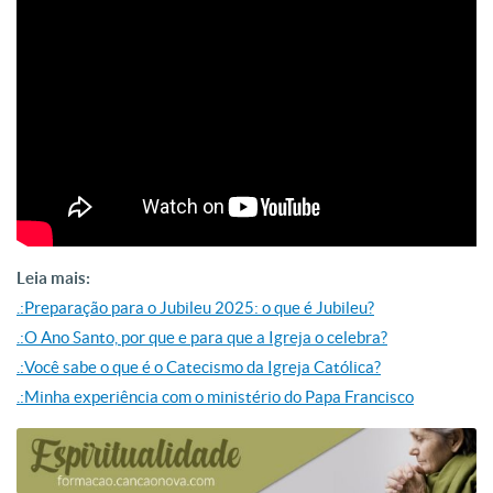
Leia mais:
.:Preparação para o Jubileu 2025: o que é Jubileu?
.:O Ano Santo, por que e para que a Igreja o celebra?
.:Você sabe o que é o Catecismo da Igreja Católica?
.:Minha experiência com o ministério do Papa Francisco