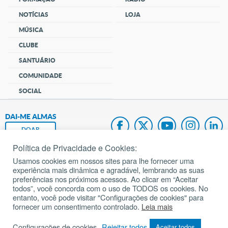
NOTÍCIAS
LOJA
MÚSICA
CLUBE
SANTUÁRIO
COMUNIDADE
SOCIAL
DAI-ME ALMAS
DOAR
Política de Privacidade e Cookies:
Fundação João Paulo II
Usamos cookies em nossos sites para lhe fornecer uma
experiência mais dinâmica e agradável, lembrando as suas
Pedido de Oração
preferências nos próximos acessos. Ao clicar em “Aceitar
todos”, você concorda com o uso de TODOS os cookies. No
Mapa do site
entanto, você pode visitar "Configurações de cookies" para
fornecer um consentimento controlado.
Leia mais
Internacional
Configurações de cookies
Rejeitar todos
Aceitar todos