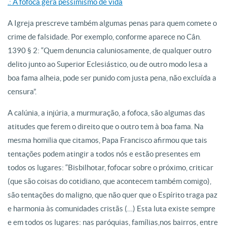
.: A fofoca gera pessimismo de vida
A Igreja prescreve também algumas penas para quem comete o
crime de falsidade. Por exemplo, conforme aparece no Cân.
1390 § 2: “Quem denuncia caluniosamente, de qualquer outro
delito junto ao Superior Eclesiástico, ou de outro modo lesa a
boa fama alheia, pode ser punido com justa pena, não excluída a
censura”.
A calúnia, a injúria, a murmuração, a fofoca, são algumas das
atitudes que ferem o direito que o outro tem à boa fama. Na
mesma homilia que citamos, Papa Francisco afirmou que tais
tentações podem atingir a todos nós e estão presentes em
todos os lugares: “Bisbilhotar, fofocar sobre o próximo, criticar
(que são coisas do cotidiano, que acontecem também comigo),
são tentações do maligno, que não quer que o Espírito traga paz
e harmonia às comunidades cristãs (…) Esta luta existe sempre
e em todos os lugares: nas paróquias, famílias,nos bairros, entre