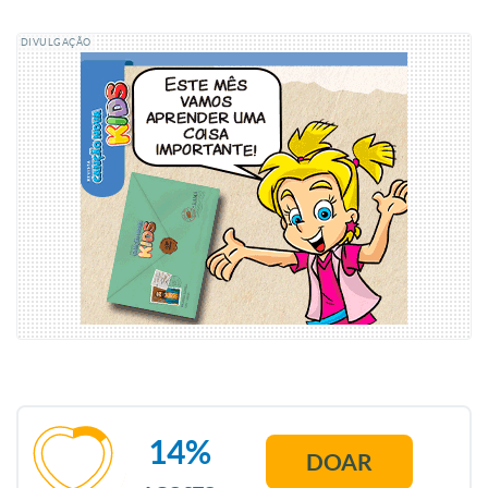
DIVULGAÇÃO
14%
DOAR