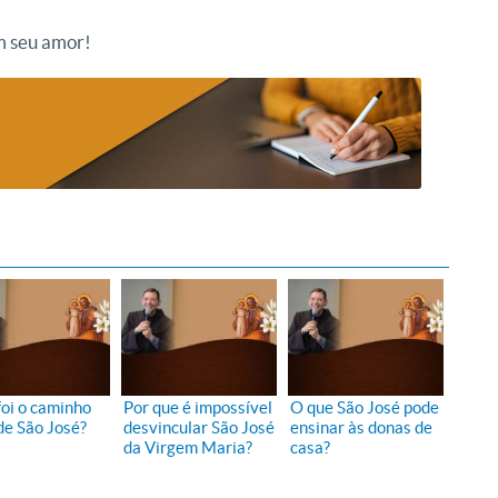
m seu amor!
foi o caminho
Por que é impossível
O que São José pode
de São José?
desvincular São José
ensinar às donas de
da Virgem Maria?
casa?