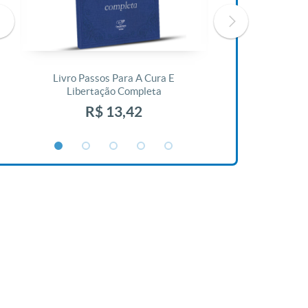
Livro Passos Para A Cura E
Livro A Bíblia N
Libertação Completa
R$ 1
R$ 13,42