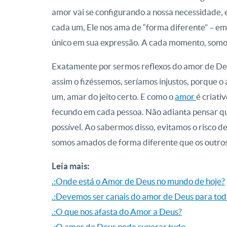
amor vai se configurando a nossa necessidade,
cada um, Ele nos ama de “forma diferente” – em
único em sua expressão. A cada momento, somo
Exatamente por sermos reflexos do amor de De
assim o fizéssemos, seríamos injustos, porque 
um, amar do jeito certo. E como o
amor
é criati
fecundo em cada pessoa. Não adianta pensar qu
possível. Ao sabermos disso, evitamos o risco 
somos amados de forma diferente que os outros
Leia mais:
.:Onde está o Amor de Deus no mundo de hoje?
.:Devemos ser canais do amor de Deus para tod
.:O que nos afasta do Amor a Deus?
.:O amor de Deus pode superar tudo