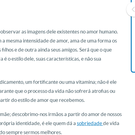
bservar as imagens dele existentes no amor humano.
Livro O Padre: A História De
Vida De Jonas Abib
m a mesma intensidade de amor, ama de uma forma os
R$ 42,41
s filhos e de outra ainda seus amigos. Será que o que
 o estilo dele, suas características, e não sua
icamento, um fortificante ou uma vitamina; não é ele
rante que o processo da vida não sofrerá atrofias ou
partir do estilo de amor que recebemos.
e mãe; descobrimo-nos irmãos a partir do amor de nossos
própria identidade, é ele quem dá a
sobriedade
de vida
ndo sempre sermos melhores.