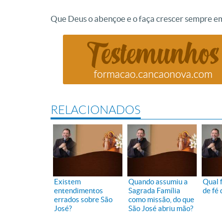
Que Deus o abençoe e o faça crescer sempre e
RELACIONADOS
Existem
Quando assumiu a
Qual 
entendimentos
Sagrada Família
de fé 
errados sobre São
como missão, do que
José?
São José abriu mão?