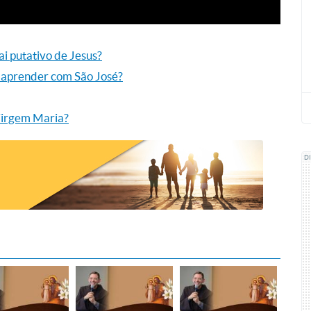
pai putativo de Jesus?
m aprender com São José?
 Virgem Maria?
D