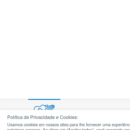
Política de Privacidade e Cookies:
Usamos cookies em nossos sites para lhe fornecer uma experiênci
próximos acessos. Ao clicar em “Aceitar todos”, você concorda c
© 2002 – 2026
cancaonova.com