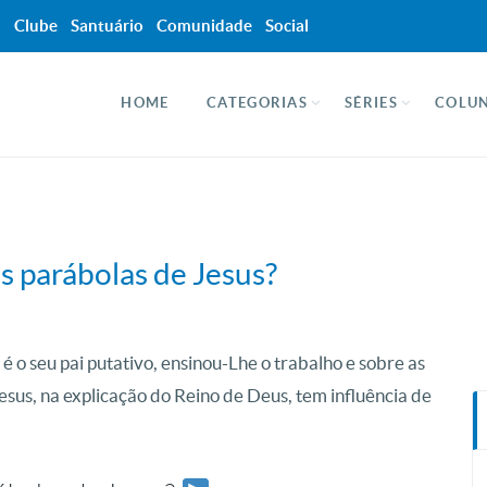
a
Clube
Santuário
Comunidade
Social
HOME
CATEGORIAS
SÉRIES
COLUN
s parábolas de Jesus?
 é o seu pai putativo, ensinou-Lhe o trabalho e sobre as
Jesus, na explicação do Reino de Deus, tem influência de