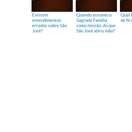
Existem
Quando assumiu a
Qual 
entendimentos
Sagrada Família
de fé 
errados sobre São
como missão, do que
José?
São José abriu mão?