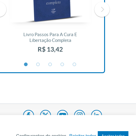
Livro Passos Para A Cura E
Livro A Bíblia N
Libertação Completa
R$ 1
R$ 13,42
Configurações de cookies
Rejeitar todos
Aceitar todos
pa do site
Internacional