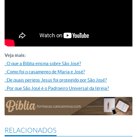
Veja mais:
.:O que a Bíblia ensina sobre São José?
.:Como foi o casamento de Maria e José?
.:De quais perigos Jesus foi protegido por São José?
.:Por que São José é o Padroeiro Universal da Igreja?
RELACIONADOS