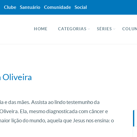
a
Clube
Santuário
Comunidade
Social
HOME
CATEGORIAS
SÉRIES
COLUN
 Oliveira
ria e das mães. Assista ao lindo testemunho da
Oliveira. Ela, mesmo diagnosticada com câncer e
aior lição do mundo, aquela que Jesus nos ensina: o