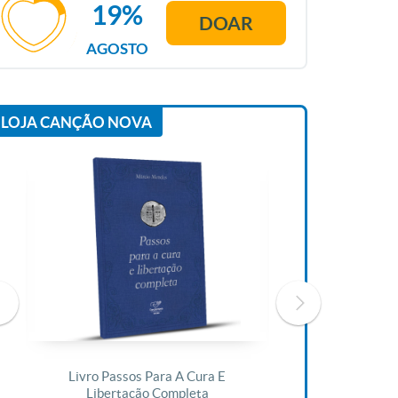
19%
DOAR
AGOSTO
LOJA CANÇÃO NOVA
Livro Passos Para A Cura E
Livro A Bíblia N
Libertação Completa