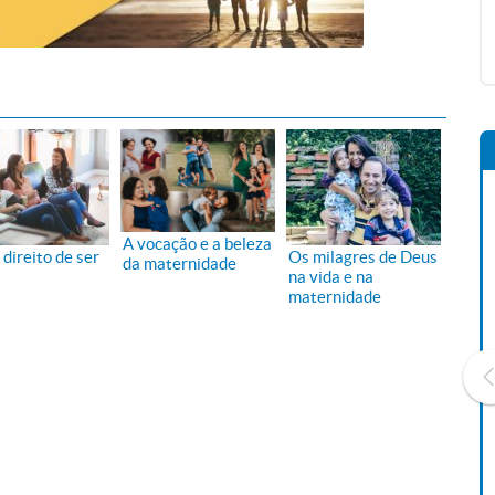
A vocação e a beleza
direito de ser
Os milagres de Deus
da maternidade
na vida e na
maternidade
Livro O Padre: A História De
Vida De Jonas Abib