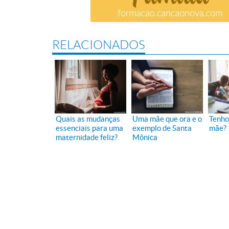
RELACIONADOS
Quais as mudanças
Uma mãe que ora e o
Tenho 
essenciais para uma
exemplo de Santa
mãe?
maternidade feliz?
Mônica