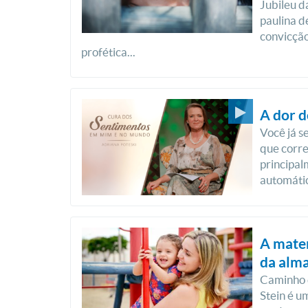
Jubileu d
paulina d
convicção
profética...
A dor 
Você já s
que corre
principal
automátic
A mater
da alma
Caminho 
Stein é 