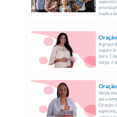
aspectos
prioridad
implica d
Oração 
A graça d
segure fi
hora. Com
surge, e q
Oração 
Neste dia
para temp
Oração: 
esperanç
como a pe