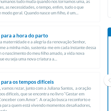
 humanos tudo muda quando nos tornamos uma, as
es, as necessidades, o tempo, enfim, tudo o que
e modo geral. Quando nasce um filho, é um...
para a hora do parto
a maternidade e a alegria da renovação Senhor,
rme a minha mão, sustenta-me em cada instante dessa
 o nascimento do meu filho amado, a vida nova
ue eu seja uma nova criatura a...
para os tempos difíceis
, vamos rezar, junto com a Juliana Santos, a oração
os difíceis, que se encontra no livro “Gestar em
Conceber com Amor”. A oração busca reconforto e
Livro O Padre: A História De
a para quem está vivendo momentos desafiadores,
Vida De Jonas Abib
rda...