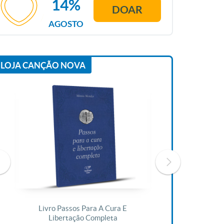
14%
DOAR
AGOSTO
LOJA CANÇÃO NOVA
Livro Passos Para A Cura E
Livro A Bíblia N
Libertação Completa
R$ 1