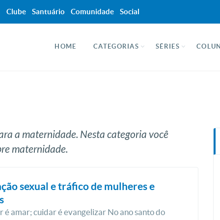
a
Clube
Santuário
Comunidade
Social
HOME
CATEGORIAS
SÉRIES
COLUN
ara a maternidade. Nesta categoria você
obre maternidade.
ção sexual e tráfico de mulheres e
s
 é amar; cuidar é evangelizar No ano santo do