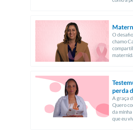
Matern
O desafio
chamo Cam
compartil
maternida
Testemu
perda d
A graça d
Quero co
da minha 
que eu vi