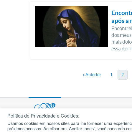
Encont
após a 
Encontrei
dos meus 
mais dolo
essa dor 
« Anterior
1
2
Política de Privacidade e Cookies:
Usamos cookies em nossos sites para lhe fornecer uma experiênci
próximos acessos. Ao clicar em “Aceitar todos”, você concorda c
© 2002 – 2026
cancaonova.com