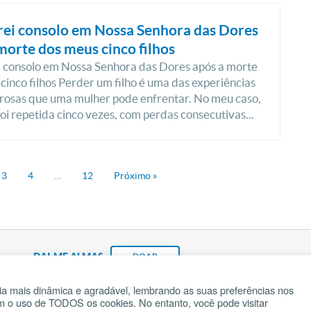
rei consolo em Nossa Senhora das Dores
morte dos meus cinco filhos
 consolo em Nossa Senhora das Dores após a morte
cinco filhos Perder um filho é uma das experiências
rosas que uma mulher pode enfrentar. No meu caso,
foi repetida cinco vezes, com perdas consecutivas...
3
4
…
12
Próximo »
DAI-ME ALMAS
DOAR
a mais dinâmica e agradável, lembrando as suas preferências nos
om o uso de TODOS os cookies. No entanto, você pode visitar
Fundação João Paulo II
Pedido de Oração
Ma