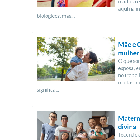
madura e
aqui na m
biológicos, mas...
Mãe e C
mulher
O que som
esposa, e
no trabal
muitas mu
significa...
Matern
divina
Tecendo o