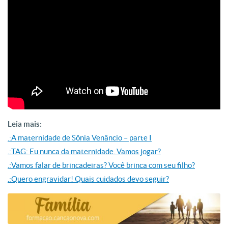
Leia mais:
.:A maternidade de Sônia Venâncio – parte I
.:TAG: Eu nunca da maternidade. Vamos jogar?
.:Vamos falar de brincadeiras? Você brinca com seu filho?
.:Quero engravidar! Quais cuidados devo seguir?