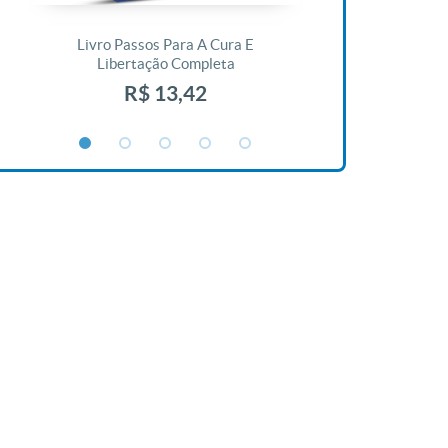
Livro Passos Para A Cura E
Livro A Bíblia N
Libertação Completa
R$ 1
R$ 13,42