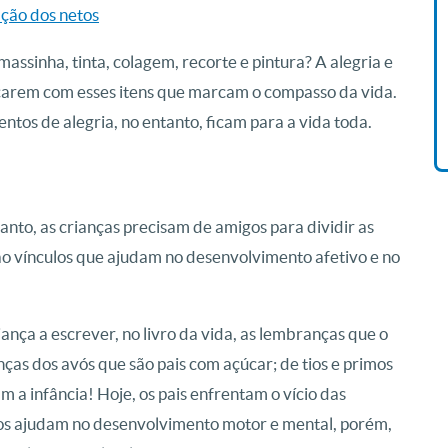
ação dos netos
Livro O Padre: A História De
assinha, tinta, colagem, recorte e pintura? A alegria e
Vida De Jonas Abib
R$ 42,41
ncarem com esses itens que marcam o compasso da vida.
tos de alegria, no entanto, ficam para a vida toda.
nto, as crianças precisam de amigos para dividir as
ão vínculos que ajudam no desenvolvimento afetivo e no
riança a escrever, no livro da vida, as lembranças que o
as dos avós que são pais com açúcar; de tios e primos
a infância! Hoje, os pais enfrentam o vício das
ogos ajudam no desenvolvimento motor e mental, porém,