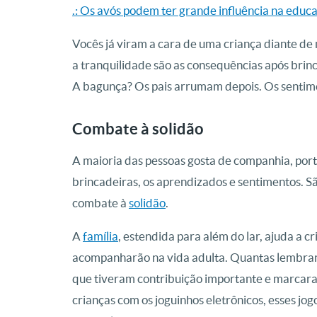
.: Os avós podem ter grande influência na educ
Vocês já viram a cara de uma criança diante de m
a tranquilidade são as consequências após bri
A bagunça? Os pais arrumam depois. Os sentimen
Combate à solidão
A maioria das pessoas gosta de companhia, porta
brincadeiras, os aprendizados e sentimentos. S
combate à
solidão
.
A
família
, estendida para além do lar, ajuda a c
acompanharão na vida adulta. Quantas lembranç
que tiveram contribuição importante e marcaram 
crianças com os joguinhos eletrônicos, esses j