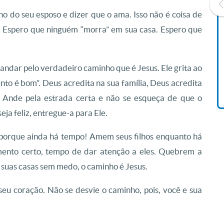
o do seu esposo e dizer que o ama. Isso não é coisa de
lia. Espero que ninguém “morra” em sua casa. Espero que
Livro O Padre: A História De
Vida De Jonas Abib
r andar pelo verdadeiro caminho que é Jesus. Ele grita ao
R$ 42,41
nto é bom”. Deus acredita na sua família, Deus acredita
o! Ande pela estrada certa e não se esqueça de que o
eja feliz, entregue-a para Ele.
porque ainda há tempo! Amem seus filhos enquanto há
mento certo, tempo de dar atenção a eles. Quebrem a
 suas casas sem medo, o caminho é Jesus.
seu coração. Não se desvie o caminho, pois, você e sua