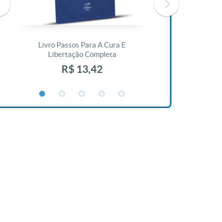
Livro Passos Para A Cura E
Livro A Bíblia N
Libertação Completa
R$ 1
R$ 13,42