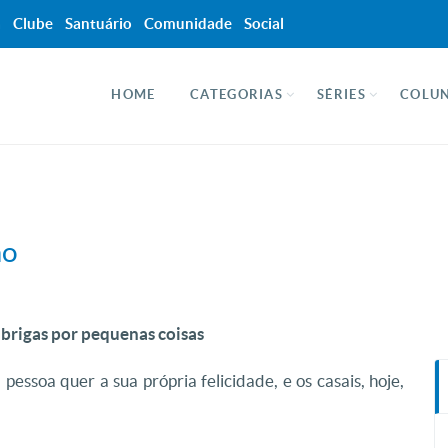
a
Clube
Santuário
Comunidade
Social
HOME
CATEGORIAS
SÉRIES
COLUN
ão
e brigas por pequenas coisas
 pessoa quer a sua própria felicidade, e os casais, hoje,