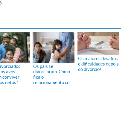
6
Os maiores desafios
e dificuldades depois
ivorciados.
Os pais se
do divórcio!
os avós
divorciaram. Como
 conviver
fica o
os netos?
relacionamento com
os filhos?