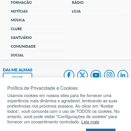
FORMAÇÃO
RÁDIO
NOTÍCIAS
LOJA
MÚSICA
CLUBE
SANTUÁRIO
COMUNIDADE
SOCIAL
DAI-ME ALMAS
DOAR
Política de Privacidade e Cookies:
Fundação João Paulo II
Usamos cookies em nossos sites para lhe fornecer uma
experiência mais dinâmica e agradável, lembrando as suas
Pedido de Oração
preferências nos próximos acessos. Ao clicar em “Aceitar
todos”, você concorda com o uso de TODOS os cookies. No
Mapa do site
entanto, você pode visitar "Configurações de cookies" para
fornecer um consentimento controlado.
Leia mais
Internacional