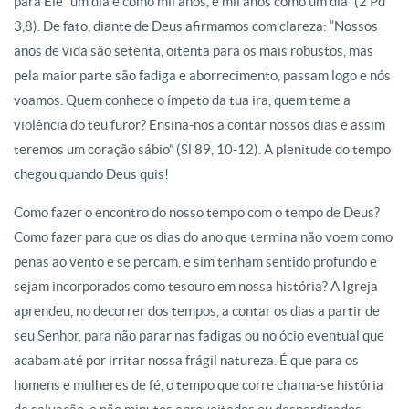
para Ele “um dia é como mil anos, e mil anos como um dia” (2 Pd
3,8). De fato, diante de Deus afirmamos com clareza: “Nossos
anos de vida são setenta, oitenta para os mais robustos, mas
pela maior parte são fadiga e aborrecimento, passam logo e nós
voamos. Quem conhece o ímpeto da tua ira, quem teme a
violência do teu furor? Ensina-nos a contar nossos dias e assim
teremos um coração sábio” (Sl 89, 10-12). A plenitude do tempo
chegou quando Deus quis!
Como fazer o encontro do nosso tempo com o tempo de Deus?
Como fazer para que os dias do ano que termina não voem como
penas ao vento e se percam, e sim tenham sentido profundo e
sejam incorporados como tesouro em nossa história? A Igreja
aprendeu, no decorrer dos tempos, a contar os dias a partir de
seu Senhor, para não parar nas fadigas ou no ócio eventual que
acabam até por irritar nossa frágil natureza. É que para os
homens e mulheres de fé, o tempo que corre chama-se história