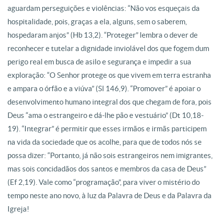
aguardam perseguições e violências: “Não vos esqueçais da
hospitalidade, pois, graças a ela, alguns, sem o saberem,
hospedaram anjos” (Hb 13,2). “Proteger” lembra o dever de
reconhecer e tutelar a dignidade inviolável dos que fogem dum
perigo real em busca de asilo e segurança e impedir a sua
exploração: “O Senhor protege os que vivem em terra estranha
e ampara o órfão e a viúva” (Sl 146,9). “Promover” é apoiar o
desenvolvimento humano integral dos que chegam de fora, pois
Deus “ama o estrangeiro e dá-lhe pão e vestuário” (Dt 10,18-
19). “Integrar” é permitir que esses irmãos e irmãs participem
na vida da sociedade que os acolhe, para que de todos nós se
possa dizer: “Portanto, já não sois estrangeiros nem imigrantes,
mas sois concidadãos dos santos e membros da casa de Deus”
(Ef 2,19). Vale como “programação”, para viver o mistério do
tempo neste ano novo, à luz da Palavra de Deus e da Palavra da
Igreja!