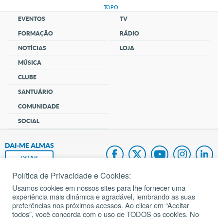
↑ TOPO
EVENTOS
TV
FORMAÇÃO
RÁDIO
NOTÍCIAS
LOJA
MÚSICA
CLUBE
SANTUÁRIO
COMUNIDADE
SOCIAL
DAI-ME ALMAS
DOAR
Política de Privacidade e Cookies:
Fundação João Paulo II
Usamos cookies em nossos sites para lhe fornecer uma
experiência mais dinâmica e agradável, lembrando as suas
Pedido de Oração
preferências nos próximos acessos. Ao clicar em “Aceitar
todos”, você concorda com o uso de TODOS os cookies. No