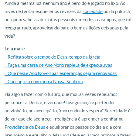
Ainda à mesma luz, nenhum ano é perdido e jogado no lixo. Ao
invés de tentar esquecer os revezes da
sociedade
ou da política,
ou, quem sabe, as derrotas pessoais em todos os campos, que tal
integrar tudo, aproveitando para o bem as lições deixadas pela
vida?
Leia mais:
.: Reflita sobre o tempo de Deus, tempo da Igreja
.: Faça uma carta de Ano Nono repleta de expectativas
.: Que neste Ano Novo suas esperanças sejam renovadas
.: Consagre o novo ano a Nossa Senhora
Há algo a fazer com o futuro, que muitas vezes repetimos
pertencer a Deus e, é verdade! Insegurança é pretender
adivinhá-lo, ou antecipá-lo, “morrendo de véspera”. Serenidade é
deixar que ele aconteça. Inteligência é aprender a confiar na
Providência de Deus
e equilibrar os passos do dia a dia com
previdência e equilíbrio. Maturidade é estarmos prontos a fazer