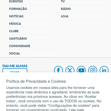
EVENTOS
TV
FORMAÇÃO
RÁDIO
NOTÍCIAS
LOJA
MÚSICA
CLUBE
SANTUÁRIO
COMUNIDADE
SOCIAL
DAI-ME ALMAS
DOAR
Política de Privacidade e Cookies:
Fundação João Paulo II
Usamos cookies em nossos sites para lhe fornecer uma
experiência mais dinâmica e agradável, lembrando as suas
Pedido de Oração
preferências nos próximos acessos. Ao clicar em “Aceitar
todos”, você concorda com o uso de TODOS os cookies. No
Mapa do site
entanto, você pode visitar "Configurações de cookies" para
fornecer um consentimento controlado.
Leia mais