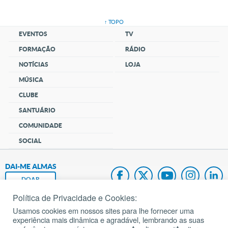
↑ TOPO
EVENTOS
TV
FORMAÇÃO
RÁDIO
NOTÍCIAS
LOJA
MÚSICA
CLUBE
SANTUÁRIO
COMUNIDADE
SOCIAL
DAI-ME ALMAS
DOAR
Política de Privacidade e Cookies:
Fundação João Paulo II
Usamos cookies em nossos sites para lhe fornecer uma
experiência mais dinâmica e agradável, lembrando as suas
Pedido de Oração