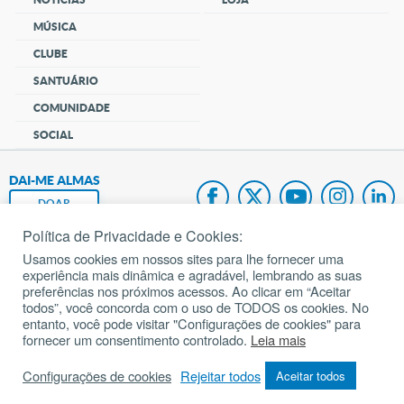
MÚSICA
CLUBE
SANTUÁRIO
COMUNIDADE
SOCIAL
DAI-ME ALMAS
DOAR
Política de Privacidade e Cookies:
Fundação João Paulo II
Usamos cookies em nossos sites para lhe fornecer uma
experiência mais dinâmica e agradável, lembrando as suas
Pedido de Oração
preferências nos próximos acessos. Ao clicar em “Aceitar
todos”, você concorda com o uso de TODOS os cookies. No
Mapa do site
entanto, você pode visitar "Configurações de cookies" para
fornecer um consentimento controlado.
Leia mais
Internacional
Configurações de cookies
Rejeitar todos
Aceitar todos
© 2002 – 2026
Todos os direitos reservados.
cancaonova.com