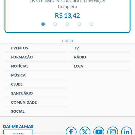
De
Livro Passos Para A Cura E Libertação
Completa
R$ 13,42
↑ TOPO
EVENTOS
TV
FORMAÇÃO
RÁDIO
NOTÍCIAS
LOJA
MÚSICA
CLUBE
SANTUÁRIO
COMUNIDADE
SOCIAL
DAI-ME ALMAS
DOAR