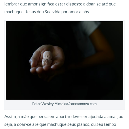
lembrar que amor significa estar disposto a doar-se até que
machuque. Jesus deu Sua vida por amor a nós.
Foto: Wesley Almeida/cancaonova.com
Assim, a mãe que pensa em abortar deve ser ajudada a amar, ou
seja, a doar-se até que machuque seus planos, ou seu tempo