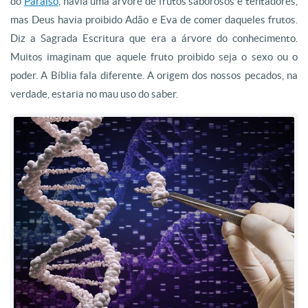
do
Paraíso
, havia uma árvore de frutos saborosos e tentadores,
mas Deus havia proibido Adão e Eva de comer daqueles frutos.
Diz a Sagrada Escritura que era a árvore do conhecimento.
Muitos imaginam que aquele fruto proibido seja o sexo ou o
poder. A Bíblia fala diferente. A origem dos nossos pecados, na
verdade, estaria no mau uso do saber.