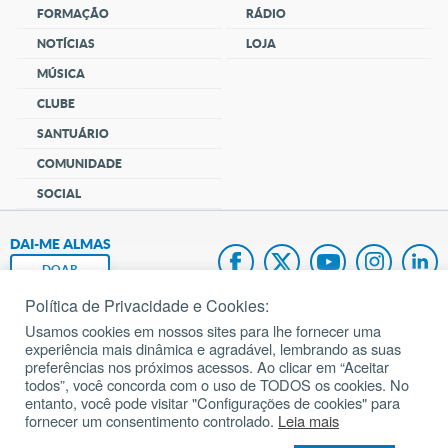
FORMAÇÃO
RÁDIO
NOTÍCIAS
LOJA
MÚSICA
CLUBE
SANTUÁRIO
COMUNIDADE
SOCIAL
DAI-ME ALMAS
DOAR
Política de Privacidade e Cookies:
Fundação João Paulo II
Usamos cookies em nossos sites para lhe fornecer uma
experiência mais dinâmica e agradável, lembrando as suas
Pedido de Oração
preferências nos próximos acessos. Ao clicar em “Aceitar
todos”, você concorda com o uso de TODOS os cookies. No
Mapa do site
entanto, você pode visitar "Configurações de cookies" para
fornecer um consentimento controlado.
Leia mais
Internacional