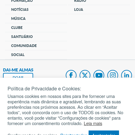
FORMAÇÃO
RÁDIO
NOTÍCIAS
LOJA
MÚSICA
CLUBE
SANTUÁRIO
COMUNIDADE
SOCIAL
DAI-ME ALMAS
DOAR
Política de Privacidade e Cookies:
Fundação João Paulo II
Usamos cookies em nossos sites para lhe fornecer uma
experiência mais dinâmica e agradável, lembrando as suas
Pedido de Oração
preferências nos próximos acessos. Ao clicar em “Aceitar
todos”, você concorda com o uso de TODOS os cookies. No
Mapa do site
entanto, você pode visitar "Configurações de cookies" para
fornecer um consentimento controlado.
Leia mais
Internacional